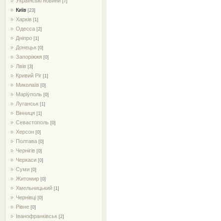
Українські новини
[7]
Київ
[23]
Харків
[1]
Одесса
[2]
Дніпро
[1]
Донецьк
[0]
Запоріжжя
[0]
Лвів
[3]
Кривий Ріг
[1]
Миколаїв
[0]
Маріу́поль
[0]
Луганськ
[1]
Вінниця
[1]
Севастополь
[0]
Херсон
[0]
Полтава
[0]
Чернігів
[0]
Черкаси
[0]
Суми
[0]
Житомир
[0]
Хмельницький
[1]
Чернівці
[0]
Рівне
[0]
Іванофранківськ
[2]