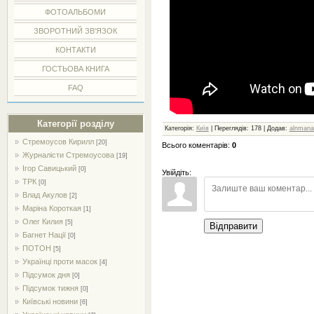
ФОТОАЛЬБОМИ
ЗВОРОТНИЙ ЗВ'ЯЗОК
КОНТАКТИ
ГОСТЬОВА КНИГА
FAQ
Категорії розділу
Категорія
:
Київ
|
Переглядів
:
178
|
Додав
:
alnmana
Стремоусов Кирилл
[20]
Всього коментарів
:
0
Журналісти Стремоусова
[19]
Ігор Савицький
[0]
Увійдіть:
ТРК
[0]
Влад Акулов
[2]
Маріна Короткая
[1]
Олег Килия
[5]
Відправити
Багнет Нації
[0]
ПОТОН
[5]
Українці проти масок
[4]
Підсумок дня
[0]
Підсумок тижня
[0]
Київські новини
[6]