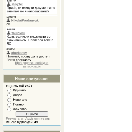
Щоб додати необхідна
авторизація
Наше опитування
Оцініть мій сайт
Відмінно
Добре
Непогано
Погано
Жахливо
Результати
|
Архів опитувань
Всього відповідей:
49