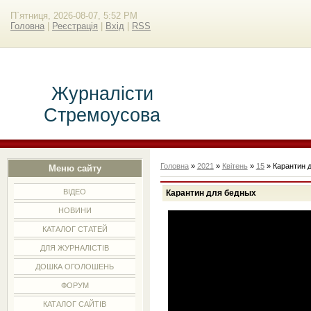
П`ятниця, 2026-08-07, 5:52 PM
Головна
|
Реєстрація
|
Вхід
|
RSS
Журналісти
Стремоусова
Головна
»
2021
»
Квітень
»
15
» Карантин 
Меню сайту
ВІДЕО
Карантин для бедных
НОВИНИ
КАТАЛОГ СТАТЕЙ
ДЛЯ ЖУРНАЛІСТІВ
ДОШКА ОГОЛОШЕНЬ
ФОРУМ
КАТАЛОГ САЙТІВ