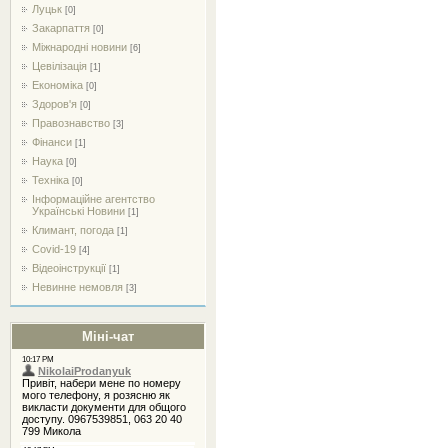
Луцьк
[0]
Закарпаття
[0]
Міжнародні новини
[6]
Цевілізація
[1]
Економіка
[0]
Здоров'я
[0]
Правознавство
[3]
Фінанси
[1]
Наука
[0]
Техніка
[0]
Інформаційне агентство
Українські Новини
[1]
Климант, погода
[1]
Covid-19
[4]
Відеоінструкції
[1]
Невинне немовля
[3]
Міні-чат