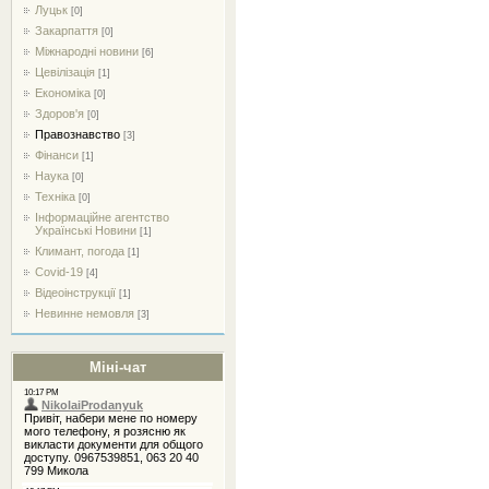
Луцьк
[0]
Закарпаття
[0]
Міжнародні новини
[6]
Цевілізація
[1]
Економіка
[0]
Здоров'я
[0]
Правознавство
[3]
Фінанси
[1]
Наука
[0]
Техніка
[0]
Інформаційне агентство
Українські Новини
[1]
Климант, погода
[1]
Covid-19
[4]
Відеоінструкції
[1]
Невинне немовля
[3]
Міні-чат