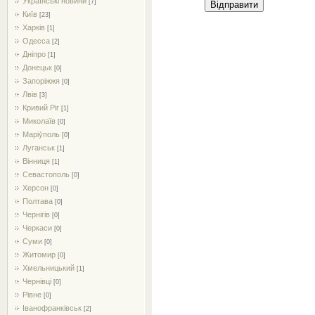
Українські новини
[7]
Відправити
Київ
[23]
Харків
[1]
Одесса
[2]
Дніпро
[1]
Донецьк
[0]
Запоріжжя
[0]
Лвів
[3]
Кривий Ріг
[1]
Миколаїв
[0]
Маріу́поль
[0]
Луганськ
[1]
Вінниця
[1]
Севастополь
[0]
Херсон
[0]
Полтава
[0]
Чернігів
[0]
Черкаси
[0]
Суми
[0]
Житомир
[0]
Хмельницький
[1]
Чернівці
[0]
Рівне
[0]
Іванофранківськ
[2]