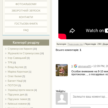
ФОТОАЛЬБОМИ
ЗВОРОТНИЙ ЗВ'ЯЗОК
КОНТАКТИ
ГОСТЬОВА КНИГА
FAQ
Категорії розділу
Категорія
:
Правознавство
|
Переглядів
:
230
|
Дода
Стремоусов Кирилл
[20]
Всього коментарів
:
1
Журналісти Стремоусова
[19]
Ігор Савицький
[0]
ТРК
[0]
1
• 12:09 PM, 2
alnmana95
Влад Акулов
[2]
Особое внимание на 8-10 мин
Маріна Короткая
[1]
протоколах..., о посадовых о
Олег Килия
[5]
Багнет Нації
[0]
ПОТОН
[5]
Українці проти масок
[4]
Увійдіть:
Підсумок дня
[0]
Підсумок тижня
[0]
Київські новини
[6]