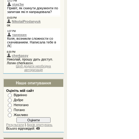
Щоб додати необхідна
авторизація
Наше опитування
Оцініть мій сайт
Відмінно
Добре
Непогано
Погано
Жахливо
Результати
|
Архів опитувань
Всього відповідей:
49