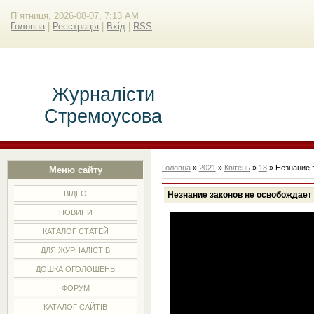
П`ятниця, 2026-08-07, 7:13 AM
Головна
|
Реєстрація
|
Вхід
|
RSS
Журналісти
Стремоусова
Головна
»
2021
»
Квітень
»
18
» Незнание з
Меню сайту
ВІДЕО
Незнание законов не освобождает 
НОВИНИ
КАТАЛОГ СТАТЕЙ
ДЛЯ ЖУРНАЛІСТІВ
ДОШКА ОГОЛОШЕНЬ
ФОРУМ
КАТАЛОГ САЙТІВ