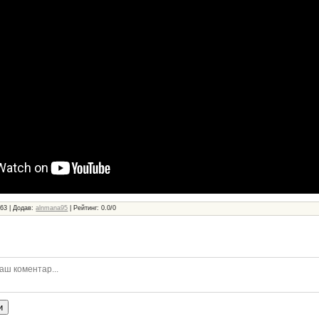
163
|
Додав
:
alnmana95
|
Рейтинг
:
0.0
/
0
и