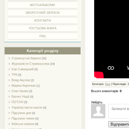
ФОТОАЛЬБОМИ
ЗВОРОТНИЙ ЗВ'ЯЗОК
КОНТАКТИ
ГОСТЬОВА КНИГА
FAQ
Категорії розділу
Стремоусов Кирилл
[20]
Журналісти Стремоусова
[19]
Ігор Савицький
[0]
ТРК
[0]
Влад Акулов
[2]
Категорія
:
Київ
|
Переглядів
:
Маріна Короткая
[1]
Всього коментарів
:
0
Олег Килия
[5]
Багнет Нації
[0]
ПОТОН
Увійдіть:
[5]
Українці проти масок
[4]
Підсумок дня
[0]
Підсумок тижня
[0]
Відправит
Київські новини
[6]