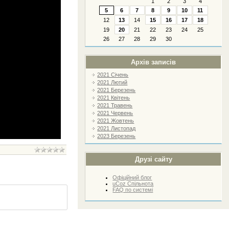
1
2
3
4
5
6
7
8
9
10
11
12
13
14
15
16
17
18
19
20
21
22
23
24
25
26
27
28
29
30
Архів записів
2021 Січень
2021 Лютий
2021 Березень
2021 Квітень
2021 Травень
2021 Червень
2021 Жовтень
2021 Листопад
2023 Березень
Друзі сайту
Офіційний блог
uCoz Спільнота
FAQ по системі