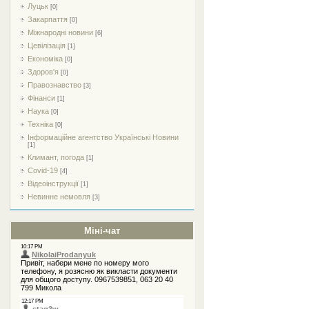
Луцьк
[0]
Закарпаття
[0]
Міжнародні новини
[6]
Цевілізація
[1]
Економіка
[0]
Здоров'я
[0]
Правознавство
[3]
Фінанси
[1]
Наука
[0]
Техніка
[0]
Інформаційне агентство Українські Новини
[1]
Климант, погода
[1]
Covid-19
[4]
Відеоінструкції
[1]
Невинне немовля
[3]
Міні-чат