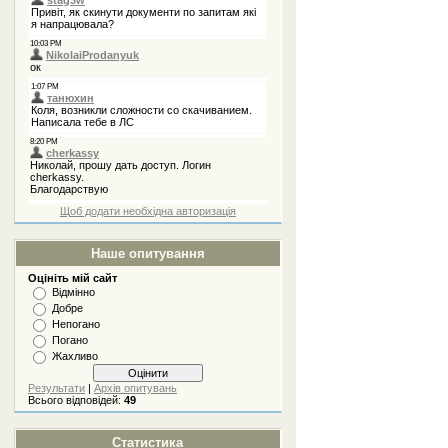
Щоб додати необхідна авторизація
Наше опитування
Оцініть мій сайт
Відмінно
Добре
Непогано
Погано
Жахливо
Результати
|
Архів опитувань
Всього відповідей:
49
Статистика