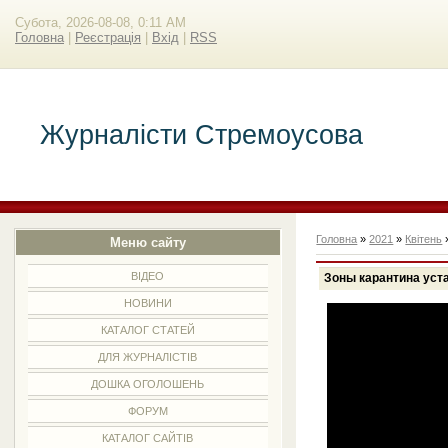
Субота, 2026-08-08, 0:11 AM
Головна
|
Реєстрація
|
Вхід
|
RSS
Журналісти Стремоусова
Головна
»
2021
»
Квітень
Меню сайту
ВІДЕО
Зоны карантина уст
НОВИНИ
КАТАЛОГ СТАТЕЙ
ДЛЯ ЖУРНАЛІСТІВ
ДОШКА ОГОЛОШЕНЬ
ФОРУМ
КАТАЛОГ САЙТІВ