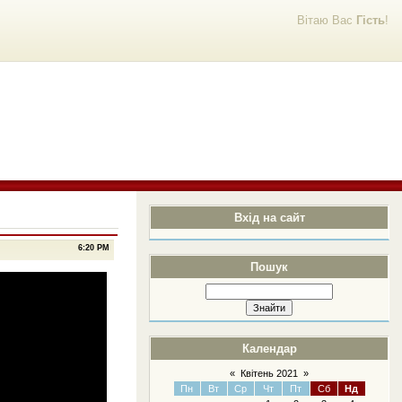
Вітаю Вас
Гість
!
Вхід на сайт
6:20 PM
Пошук
Календар
«
Квітень 2021
»
Пн
Вт
Ср
Чт
Пт
Сб
Нд