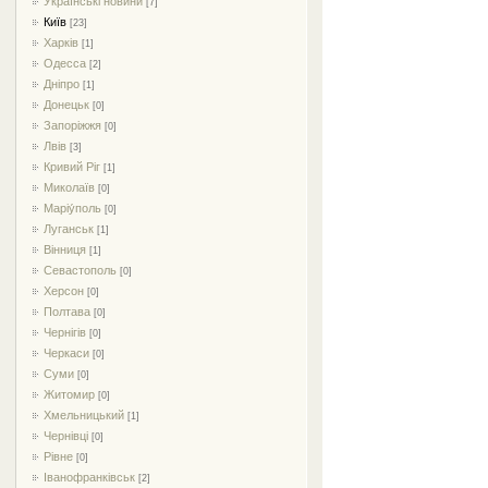
Українські новини
[7]
Київ
[23]
Харків
[1]
Одесса
[2]
Дніпро
[1]
Донецьк
[0]
Запоріжжя
[0]
Лвів
[3]
Кривий Ріг
[1]
Миколаїв
[0]
Маріу́поль
[0]
Луганськ
[1]
Вінниця
[1]
Севастополь
[0]
Херсон
[0]
Полтава
[0]
Чернігів
[0]
Черкаси
[0]
Суми
[0]
Житомир
[0]
Хмельницький
[1]
Чернівці
[0]
Рівне
[0]
Іванофранківськ
[2]