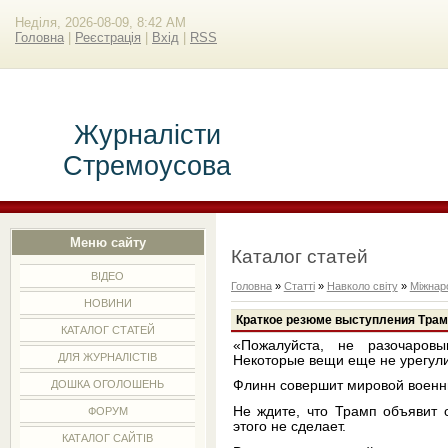
Неділя, 2026-08-09, 8:42 AM
Головна
|
Реєстрація
|
Вхід
|
RSS
Журналісти
Стремоусова
Меню сайту
Каталог статей
ВІДЕО
Головна
»
Статті
»
Навколо світу
»
Міжнар
НОВИНИ
Краткое резюме выступления Трам
КАТАЛОГ СТАТЕЙ
«Пожалуйста, не разочаров
ДЛЯ ЖУРНАЛІСТІВ
Некоторые вещи еще не урегул
ДОШКА ОГОЛОШЕНЬ
Флинн совершит мировой военны
Не ждите, что Трамп объявит 
ФОРУМ
этого не сделает.
КАТАЛОГ САЙТІВ