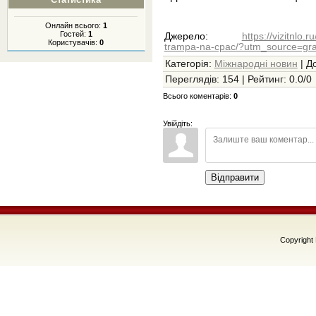
Онлайн всього:
1
Гостей:
1
Джерело
:
https://vizitnlo.
Користувачів:
0
trampa-na-cpac/?utm_source=g
Категорія
:
Міжнародні новин
|
Д
Переглядів
:
154
|
Рейтинг
:
0.0
/
0
Всього коментарів
:
0
Увійдіть:
Відправити
Copyright