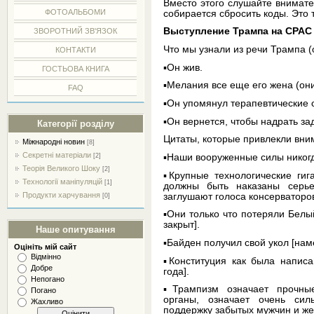
Вместо этого слушайте внимате
ФОТОАЛЬБОМИ
собирается сбросить коды. Это 
Выступление Трампа на CPAC
ЗВОРОТНИЙ ЗВ'ЯЗОК
Что мы узнали из речи Трампа (
КОНТАКТИ
▪️Он жив.
ГОСТЬОВА КНИГА
▪️Мелания все еще его жена (они
FAQ
▪️Он упомянул терапевтические 
▪️Он вернется, чтобы надрать за
Категорії розділу
Цитаты, которые привлекли вни
Міжнародні новин
[8]
Секретні матеріали
▪️Наши вооруженные силы никогд
[2]
Теорія Великого Шоку
[2]
▪️Крупные технологические гига
Технології маніпуляцій
[1]
должны быть наказаны серье
Продукти харчування
заглушают голоса консерваторо
[0]
▪️Они только что потеряли Белы
закрыт].
Наше опитування
▪️Байден получил свой укол [нам
Оцініть мій сайт
Відмінно
▪️Конституция как была напис
Добре
года].
Непогано
▪️Трампизм означает прочны
Погано
органы, означает очень сил
Жахливо
поддержку забытых мужчин и же