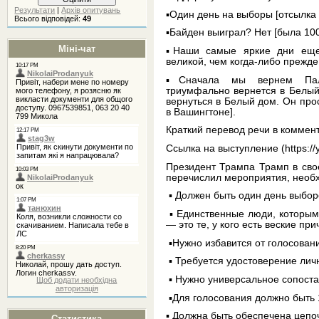
Результати
|
Архів опитувань
▪️Один день на выборы [отсылка 
Всього відповідей:
49
▪️Байден выиграл? Нет [была 1
Міні-чат
▪️Наши самые яркие дни ещ
великой, чем когда-либо прежде
▪️Сначала мы вернем Пала
триумфально вернется в Белый 
вернуться в Белый дом. Он прос
в Вашингтоне].
Краткий перевод речи в коммен
Ссылка на выступление (https://
Президент Трампа Трамп в сво
перечислил мероприятия, необ
▪️ Должен быть один день выбор
▪️ Единственные люди, которым
— это те, у кого есть веские при
▪️Нужно избавится от голосовани
▪️ Требуется удостоверение лич
▪️ Нужно универсальное сопост
Щоб додати необхідна
авторизація
▪️Для голосования должно быть
▪️ Должна быть обеспечена цепо
Статистика