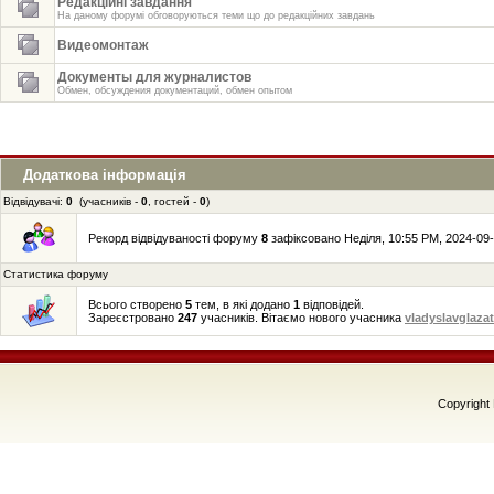
Редакційні завдання
На даному форумі обговоруються теми що до редакційних завдань
Видеомонтаж
Документы для журналистов
Обмен, обсуждения документаций, обмен опытом
Додаткова інформація
Відвідувачі:
0
(учасників -
0
, гостей -
0
)
Рекорд відвідуваності форуму
8
зафіксовано Неділя, 10:55 PM, 2024-09-
Статистика форуму
Всього створено
5
тем, в які додано
1
відповідей.
Зареєстровано
247
учасників. Вітаємо нового учасника
vladyslavglaza
Copyright