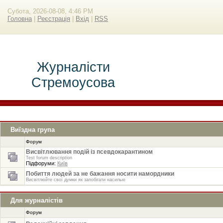
Субота, 2026-08-08, 4:46 PM
Головна
|
Реєстрація
|
Вхід
|
RSS
Журналісти
Стремоусова
Виїздна група
Форум
Висвітлювання подій із псевдокарантином
Test forum description
Підфоруми:
Київ
Побиття людей за не бажання носити намордники
Висвітлюйте свої думки як запобігати насилью
Для журналістів
Форум