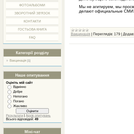
ФОТОАЛЬБОМИ
Мы не агитируем, мы просв
делают официальные СМИ
ЗВОРОТНИЙ ЗВ'ЯЗОК
КОНТАКТИ
ГОСТЬОВА КНИГА
Вакцинація
|
Переглядів:
179
|
Додав
FAQ
Категорії розділу
Вакцинація
[1]
Наше опитування
Оцініть мій сайт
Відмінно
Добре
Непогано
Погано
Жахливо
Результати
|
Архів опитувань
Всього відповідей:
49
Міні-чат