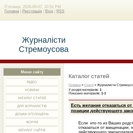
П`ятниця, 2026-08-07, 10:51 PM
Головна
|
Реєстрація
|
Вхід
|
RSS
Журналісти
Стремоусова
Меню сайту
Каталог статей
ВІДЕО
Головна
»
Статті
» Журналисти Стремоус
У розділі матеріалів
:
1
НОВИНИ
Показано матеріалів
:
1-1
КАТАЛОГ СТАТЕЙ
Есть желание отказаться от 
ДЛЯ ЖУРНАЛІСТІВ
позиции действующего зако
ДОШКА ОГОЛОШЕНЬ
ФОРУМ
Если кто-то из Ваших родс
отказаться от вакцинации, 
КАТАЛОГ САЙТІВ
действующего законодатель