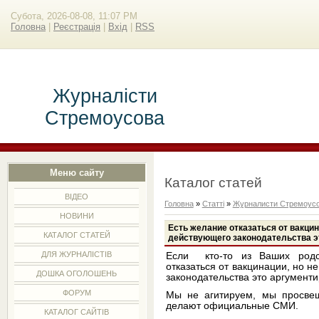
Субота, 2026-08-08, 11:07 PM
Головна
|
Реєстрація
|
Вхід
|
RSS
Журналісти
Стремоусова
Меню сайту
Каталог статей
ВІДЕО
Головна
»
Статті
»
Журналисти Стремоус
НОВИНИ
Есть желание отказаться от вакцина
КАТАЛОГ СТАТЕЙ
действующего законодательства э
ДЛЯ ЖУРНАЛІСТІВ
Если кто-то из Ваших родс
отказаться от вакцинации, но н
ДОШКА ОГОЛОШЕНЬ
законодательства это аргументи
ФОРУМ
Мы не агитируем, мы просве
делают официальные СМИ.
КАТАЛОГ САЙТІВ